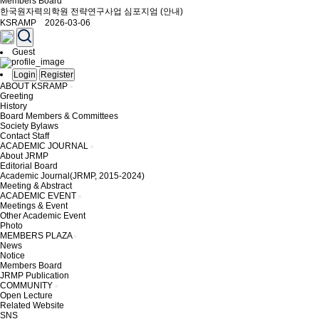
Members Board
한국원자력의학원 전략연구사업 심포지엄 (안내)
KSRAMP 2026-03-06
Guest
Login
Register
ABOUT KSRAMP
Greeting
History
Board Members & Committees
Society Bylaws
Contact Staff
ACADEMIC JOURNAL
About JRMP
Editorial Board
Academic Journal(JRMP, 2015-2024)
Meeting & Abstract
ACADEMIC EVENT
Meetings & Event
Other Academic Event
Photo
MEMBERS PLAZA
News
Notice
Members Board
JRMP Publication
COMMUNITY
Open Lecture
Related Website
SNS