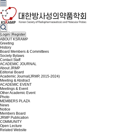
Login
Register
ABOUT KSRAMP
Greeting
History
Board Members & Committees
Society Bylaws
Contact Staff
ACADEMIC JOURNAL
About JRMP
Editorial Board
Academic Journal(JRMP, 2015-2024)
Meeting & Abstract
ACADEMIC EVENT
Meetings & Event
Other Academic Event
Photo
MEMBERS PLAZA
News
Notice
Members Board
JRMP Publication
COMMUNITY
Open Lecture
Related Website