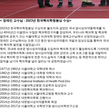
< 정재민 교수님 - 2023년 한국핵의학청봉상 수상>
2023년 한국핵의학청봉상 수상자로 불모지와 같았던 국내 방사성의약품학계를 지
난
40여년간 이끌면서 수많은 핵과학연구자를 양성하며,
우리나라 핵의학 및 핵과학
발전에 공로가 크신 서울대학교 의과대학 정재민 명예교수님께서 선정되셨습니다.
정재민 교수님께서는 오랜 기간 동안 방사성의약품의 개발과 임상도입을 통하여 국내
외 핵의학 발전을 이끌었습니다.
특히, 국내에 새로운 방사성의약품을 도입하여 핵의학 진료가 활성화되도록 기여하였
으며, 대한핵의학회 내에서 방사성의약품 관련 강연과 교육 프로그램 등을 개발하여
국내 핵의학 연구자들에게 전문 지식 습득의 기회를 제공하는 등 학문적으로 뛰어난
업적을 남기며 핵의학을 널리 알리는 데 공헌하였습니다.
1977년-1982년
서울대학교 약학대학 학사
1982년-1984년
서울대학교 대학원 약학과 석사
1984년-1989년
서울대학교 대학원 약학과 박사
1990년-1993년
National Institutes of Health Post-Doc
1994년-1996년
서울대학교병원 의공학과 임상강사
1999년-2008년
대한핵의학회 핵과학이사
2005년-2021년
서울의대 서울대학교병원 핵의학과 교수
2008년-2010년
대한핵의학회 간행이사
2014년-2016년
대한방사성의약품학회 회장
2015년-2017년
서울대학교 의학연구원 방사선의학연구소장