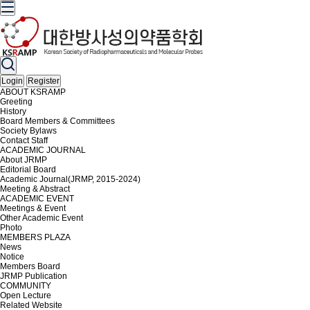
Login
Register
ABOUT KSRAMP
Greeting
History
Board Members & Committees
Society Bylaws
Contact Staff
ACADEMIC JOURNAL
About JRMP
Editorial Board
Academic Journal(JRMP, 2015-2024)
Meeting & Abstract
ACADEMIC EVENT
Meetings & Event
Other Academic Event
Photo
MEMBERS PLAZA
News
Notice
Members Board
JRMP Publication
COMMUNITY
Open Lecture
Related Website