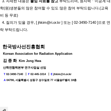
3. 자세한 내용은
붙임 자료를 참고
부탁드리며, 원자력ㆍ이공계 대
학(원)생분들의 많은 참여할 수 있도 많은 참여 부탁드립니다.(교육
비 등 무료)
4. 질의가 있을 경우, [
jhkim@ri.or.kr
] 또는 [ 02-3490-7140 ]으로 연
락 부탁드립니다.
한국방사선진흥협회
Korean Association for Radiation Application
김 종 화
Kim Jong Hwa
산학연협력본부 연구사업실 선임
T
02-3490-7140
┃
F
02-445-1014
┃
E
jhkim@ri.or.kr
A
04790, 서울특별시 성동구 성수일로 77 서울숲IT밸리 18층