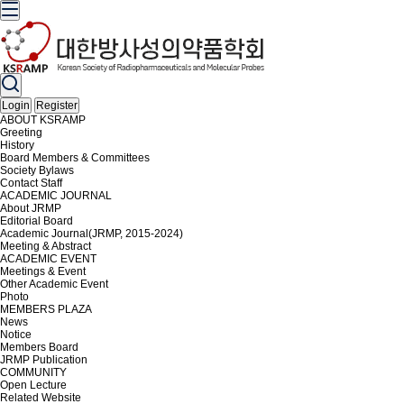
Login
Register
ABOUT KSRAMP
Greeting
History
Board Members & Committees
Society Bylaws
Contact Staff
ACADEMIC JOURNAL
About JRMP
Editorial Board
Academic Journal(JRMP, 2015-2024)
Meeting & Abstract
ACADEMIC EVENT
Meetings & Event
Other Academic Event
Photo
MEMBERS PLAZA
News
Notice
Members Board
JRMP Publication
COMMUNITY
Open Lecture
Related Website