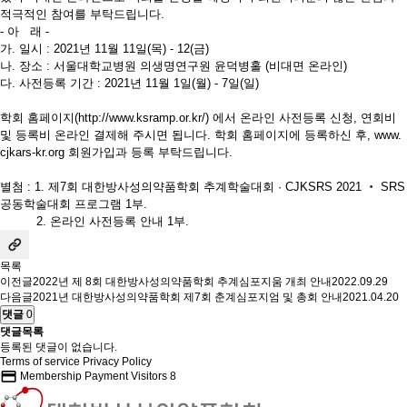
적극적인 참여를 부탁드립니다.
- 아 래 -
가. 일시 : 2021년 11월 11일(목) - 12(금)
나. 장소 : 서울대학교병원 의생명연구원 윤덕병홀 (비대면 온라인)
다. 사전등록 기간 : 2021년 11월 1일(월) - 7일(일)
학회 홈페이지(
http://www.ksramp.or.kr/
) 에서 온라인 사전등록 신청, 연회비
및 등록비 온라인 결제해 주시면 됩니다. 학회 홈페이지에 등록하신 후,
www.
cjkars-kr.org
회원가입과 등록 부탁드립니다.
별첨 : 1. 제7회 대한방사성의약품학회 추계학술대회 · CJKSRS 2021 ‧ SRS
공동학술대회 프로그램 1부.
2. 온라인 사전등록 안내 1부.
목록
이전글
2022년 제 8회 대한방사성의약품학회 추계심포지움 개최 안내
2022.09.29
다음글
2021년 대한방사성의약품학회 제7회 춘계심포지엄 및 총회 안내
2021.04.20
댓글
0
댓글목록
등록된 댓글이 없습니다.
Terms of service
Privacy Policy
credit_card
Membership Payment
Visitors
8