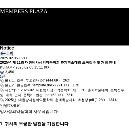
MEMBERS PLAZA
Notice
List
2025.02.05 15:11
2025년 제 11회 대한방사성의약품학회 춘계학술대회 초록접수 및 개최 안내
KSRAMP
2025.02.05 15:11
인기
3,450
0
붙임1._초록_투고안내.pdf
(444.6K)
26회
붙임2._한글초록_template.docx
(271.1K)
11회
대방의약_2025-02_대한방사성의약품학회_제_11회_춘계학술대회_초록접수_
및_개최_안내_등록비_변경_.pdf
(63.1K)
73회
2025년_대한방사성의약품학회_춘계학술대회_초청장.pdf
(1.2M)
134회
안녕하세요
방사성의약품학회 사무국입니다.
1.
귀하의 무궁한 발전을 기원합니다
.