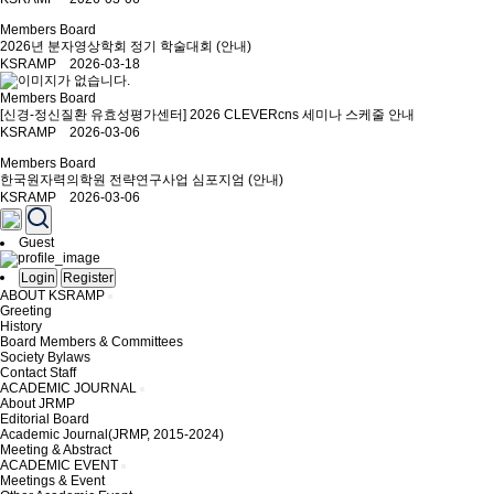
Members Board
2026년 분자영상학회 정기 학술대회 (안내)
KSRAMP 2026-03-18
Members Board
[신경-정신질환 유효성평가센터] 2026 CLEVERcns 세미나 스케줄 안내
KSRAMP 2026-03-06
Members Board
한국원자력의학원 전략연구사업 심포지엄 (안내)
KSRAMP 2026-03-06
Guest
Login
Register
ABOUT KSRAMP
Greeting
History
Board Members & Committees
Society Bylaws
Contact Staff
ACADEMIC JOURNAL
About JRMP
Editorial Board
Academic Journal(JRMP, 2015-2024)
Meeting & Abstract
ACADEMIC EVENT
Meetings & Event