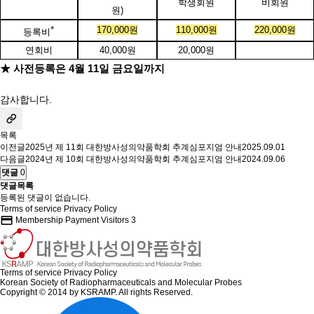
학생회원
비회원
원
)
*
170,000
원
110,000
원
220,000
원
등록비
연회비
40,000
원
20,000
원
★
사전등록은
4
월
11
일 금요일까지
감사합니다.
목록
이전글
2025년 제 11회 대한방사성의약품학회 추계심포지엄 안내
2025.09.01
다음글
2024년 제 10회 대한방사성의약품학회 추계심포지엄 안내
2024.09.06
댓글
0
댓글목록
등록된 댓글이 없습니다.
Terms of service
Privacy Policy
credit_card
Membership Payment
Visitors
3
Terms of service
Privacy Policy
Korean Society of Radiopharmaceuticals and Molecular Probes
Copyright © 2014 by KSRAMP. All rights Reserved.