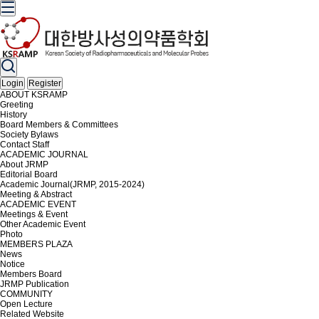
Login
Register
ABOUT KSRAMP
Greeting
History
Board Members & Committees
Society Bylaws
Contact Staff
ACADEMIC JOURNAL
About JRMP
Editorial Board
Academic Journal(JRMP, 2015-2024)
Meeting & Abstract
ACADEMIC EVENT
Meetings & Event
Other Academic Event
Photo
MEMBERS PLAZA
News
Notice
Members Board
JRMP Publication
COMMUNITY
Open Lecture
Related Website