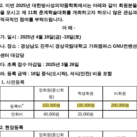
2.
이번
2025
년 대한방사성의약품학회에서는 아래와 같이 회원분
을 모시고 제
11
회 춘계학술대회를 개최하고자 하오니 많은 관심과
적극적인 참여를 부탁드립니다
.
아 래
-
가
.
일시
: 2025
년
4
월
18
일
(
금
) -19
일
(
토
)
나
.
장소
:
경상남도 진주시 경상국립대학교 가좌캠퍼스
GNU
컨벤
센터 대강당
다
.
초록 접수 마감일
: 2025
년
3
월
26
일
라
.
등록 금액
:
18
일 중식
(
도시락
),
석식
(
만찬
)
비용 포함
1.
사전등록
정회원
(
종신회
학생회원
비회원
원
)
*
150,000
원
100,000
원
200,000
원
등록비
연회비
40,000
원
20,000
원
2.
현장등록
정회원
(
종신회